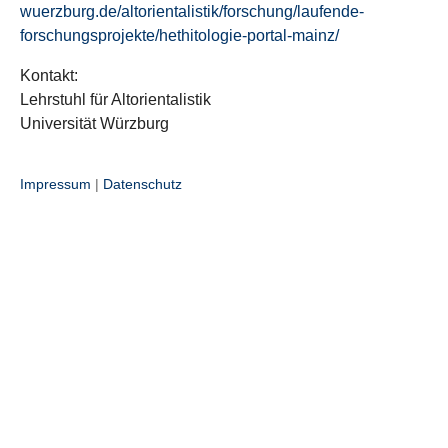
wuerzburg.de/altorientalistik/forschung/laufende-
forschungsprojekte/hethitologie-portal-mainz/
Kontakt:
Lehrstuhl für Altorientalistik
Universität Würzburg
Impressum
|
Datenschutz