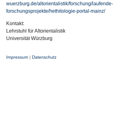
wuerzburg.de/altorientalistik/forschung/laufende-
forschungsprojekte/hethitologie-portal-mainz/
Kontakt:
Lehrstuhl für Altorientalistik
Universität Würzburg
Impressum
|
Datenschutz