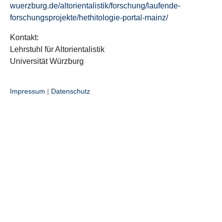
wuerzburg.de/altorientalistik/forschung/laufende-
forschungsprojekte/hethitologie-portal-mainz/
Kontakt:
Lehrstuhl für Altorientalistik
Universität Würzburg
Impressum
|
Datenschutz