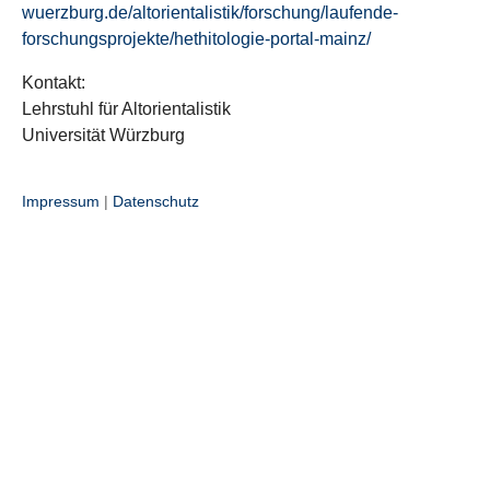
wuerzburg.de/altorientalistik/forschung/laufende-
forschungsprojekte/hethitologie-portal-mainz/
Kontakt:
Lehrstuhl für Altorientalistik
Universität Würzburg
Impressum
|
Datenschutz