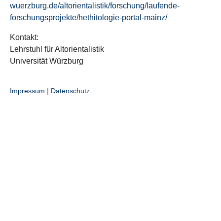
wuerzburg.de/altorientalistik/forschung/laufende-
forschungsprojekte/hethitologie-portal-mainz/
Kontakt:
Lehrstuhl für Altorientalistik
Universität Würzburg
Impressum
|
Datenschutz