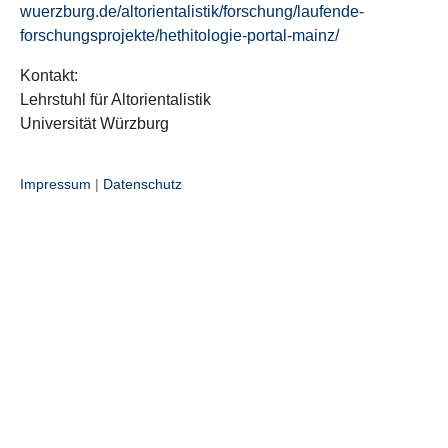
wuerzburg.de/altorientalistik/forschung/laufende-
forschungsprojekte/hethitologie-portal-mainz/
Kontakt:
Lehrstuhl für Altorientalistik
Universität Würzburg
Impressum
|
Datenschutz