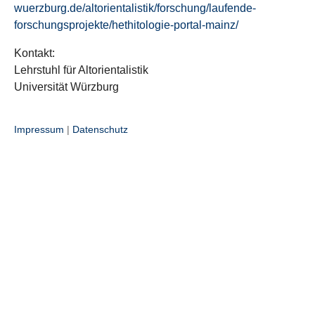
wuerzburg.de/altorientalistik/forschung/laufende-
forschungsprojekte/hethitologie-portal-mainz/
Kontakt:
Lehrstuhl für Altorientalistik
Universität Würzburg
Impressum
|
Datenschutz