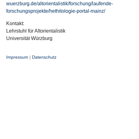
wuerzburg.de/altorientalistik/forschung/laufende-
forschungsprojekte/hethitologie-portal-mainz/
Kontakt:
Lehrstuhl für Altorientalistik
Universität Würzburg
Impressum
|
Datenschutz