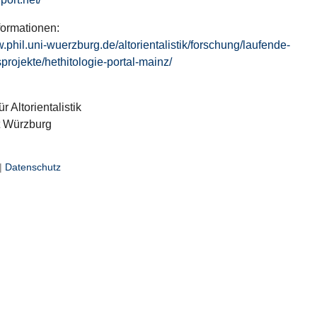
formationen:
w.phil.uni-wuerzburg.de/altorientalistik/forschung/laufende-
projekte/hethitologie-portal-mainz/
ür Altorientalistik
t Würzburg
|
Datenschutz