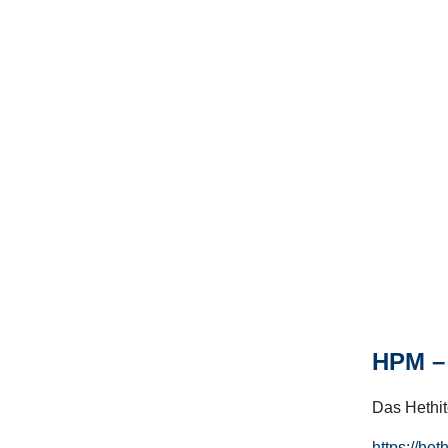
HPM – 
Das Hethito
https://het