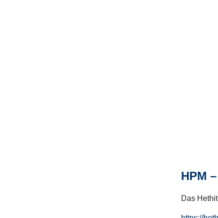
HPM – 
Das Hethito
https://het