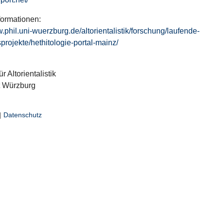
formationen:
w.phil.uni-wuerzburg.de/altorientalistik/forschung/laufende-
projekte/hethitologie-portal-mainz/
ür Altorientalistik
t Würzburg
|
Datenschutz