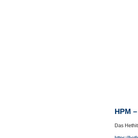
HPM – 
Das Hethito
https://het