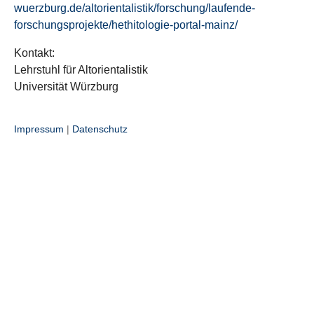
wuerzburg.de/altorientalistik/forschung/laufende-
forschungsprojekte/hethitologie-portal-mainz/
Kontakt:
Lehrstuhl für Altorientalistik
Universität Würzburg
Impressum
|
Datenschutz