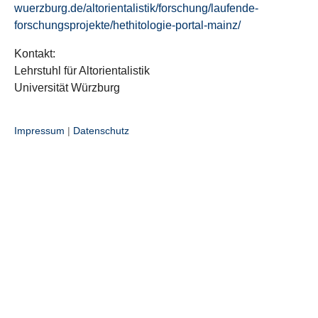
wuerzburg.de/altorientalistik/forschung/laufende-
forschungsprojekte/hethitologie-portal-mainz/
Kontakt:
Lehrstuhl für Altorientalistik
Universität Würzburg
Impressum
|
Datenschutz