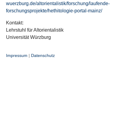
wuerzburg.de/altorientalistik/forschung/laufende-
forschungsprojekte/hethitologie-portal-mainz/
Kontakt:
Lehrstuhl für Altorientalistik
Universität Würzburg
Impressum
|
Datenschutz