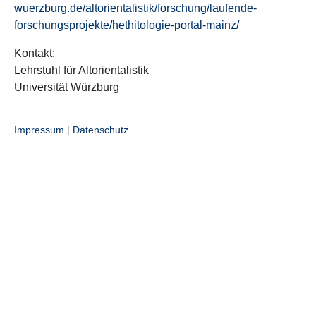
wuerzburg.de/altorientalistik/forschung/laufende-
forschungsprojekte/hethitologie-portal-mainz/
Kontakt:
Lehrstuhl für Altorientalistik
Universität Würzburg
Impressum
|
Datenschutz