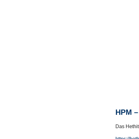
HPM – 
Das Hethito
https://het