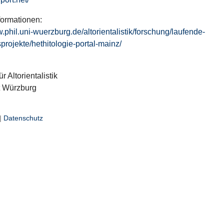
formationen:
w.phil.uni-wuerzburg.de/altorientalistik/forschung/laufende-
projekte/hethitologie-portal-mainz/
ür Altorientalistik
t Würzburg
|
Datenschutz