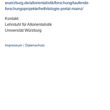
wuerzburg.de/altorientalistik/forschung/laufende-
forschungsprojekte/hethitologie-portal-mainz/
Kontakt:
Lehrstuhl für Altorientalistik
Universität Würzburg
Impressum
|
Datenschutz