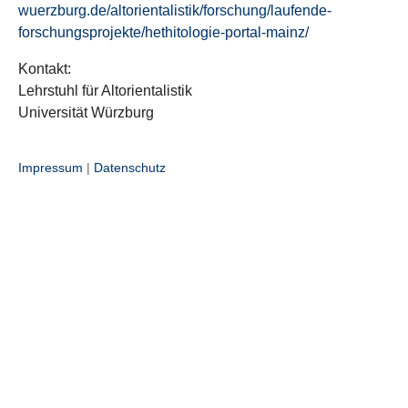
wuerzburg.de/altorientalistik/forschung/laufende-
forschungsprojekte/hethitologie-portal-mainz/
Kontakt:
Lehrstuhl für Altorientalistik
Universität Würzburg
Impressum
|
Datenschutz