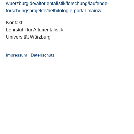
wuerzburg.de/altorientalistik/forschung/laufende-
forschungsprojekte/hethitologie-portal-mainz/
Kontakt:
Lehrstuhl für Altorientalistik
Universität Würzburg
Impressum
|
Datenschutz