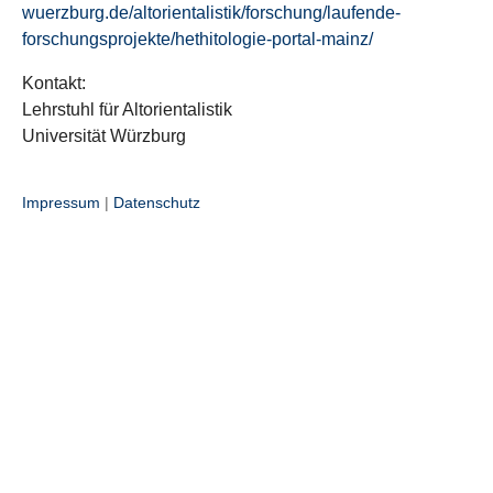
wuerzburg.de/altorientalistik/forschung/laufende-
forschungsprojekte/hethitologie-portal-mainz/
Kontakt:
Lehrstuhl für Altorientalistik
Universität Würzburg
Impressum
|
Datenschutz