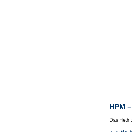
HPM – 
Das Hethito
https://het