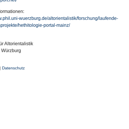
formationen:
w.phil.uni-wuerzburg.de/altorientalistik/forschung/laufende-
projekte/hethitologie-portal-mainz/
ür Altorientalistik
t Würzburg
|
Datenschutz