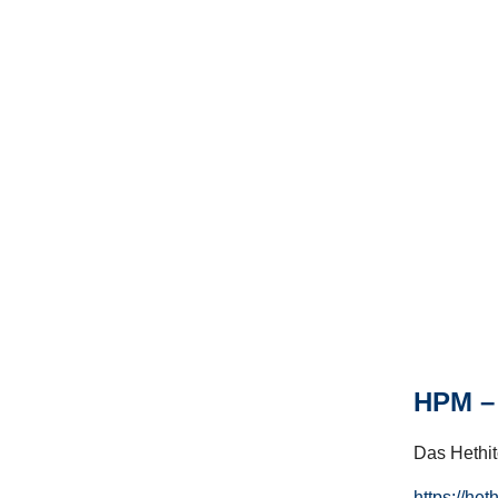
HPM – 
Das Hethito
https://het