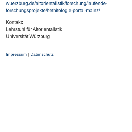
wuerzburg.de/altorientalistik/forschung/laufende-
forschungsprojekte/hethitologie-portal-mainz/
Kontakt:
Lehrstuhl für Altorientalistik
Universität Würzburg
Impressum
|
Datenschutz