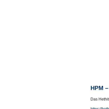
HPM – 
Das Hethito
https://het