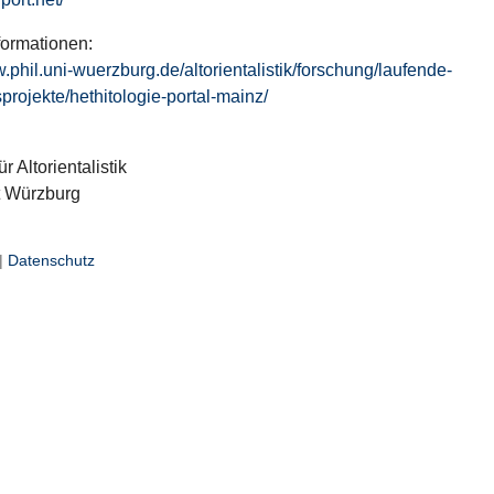
formationen:
w.phil.uni-wuerzburg.de/altorientalistik/forschung/laufende-
projekte/hethitologie-portal-mainz/
ür Altorientalistik
t Würzburg
|
Datenschutz