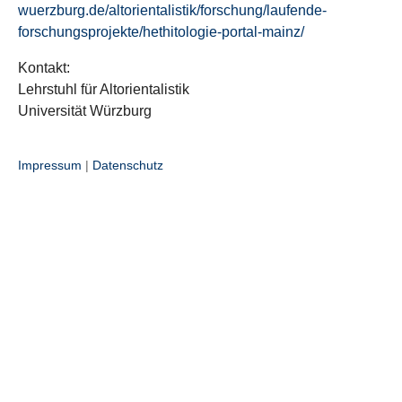
wuerzburg.de/altorientalistik/forschung/laufende-
forschungsprojekte/hethitologie-portal-mainz/
Kontakt:
Lehrstuhl für Altorientalistik
Universität Würzburg
Impressum
|
Datenschutz