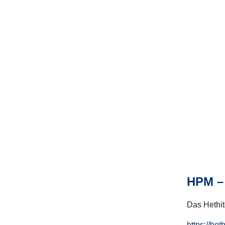
HPM – 
Das Hethito
https://het