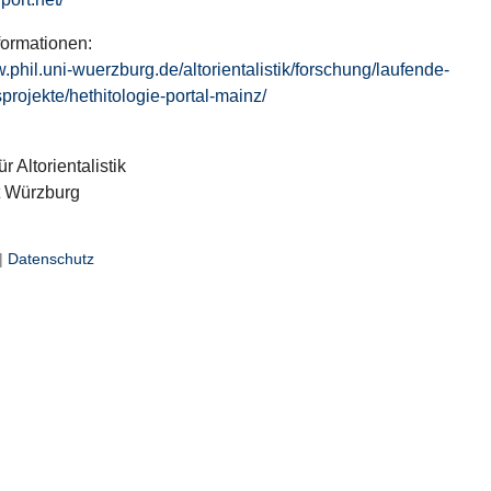
formationen:
w.phil.uni-wuerzburg.de/altorientalistik/forschung/laufende-
projekte/hethitologie-portal-mainz/
ür Altorientalistik
t Würzburg
|
Datenschutz