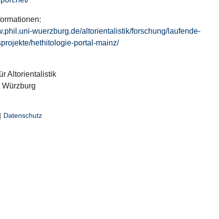
formationen:
w.phil.uni-wuerzburg.de/altorientalistik/forschung/laufende-
projekte/hethitologie-portal-mainz/
ür Altorientalistik
t Würzburg
|
Datenschutz