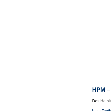
HPM – 
Das Hethito
https://het