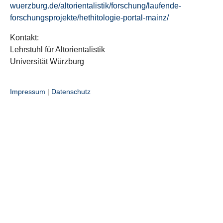
wuerzburg.de/altorientalistik/forschung/laufende-
forschungsprojekte/hethitologie-portal-mainz/
Kontakt:
Lehrstuhl für Altorientalistik
Universität Würzburg
Impressum
|
Datenschutz