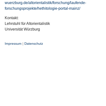
wuerzburg.de/altorientalistik/forschung/laufende-
forschungsprojekte/hethitologie-portal-mainz/
Kontakt:
Lehrstuhl für Altorientalistik
Universität Würzburg
Impressum
|
Datenschutz