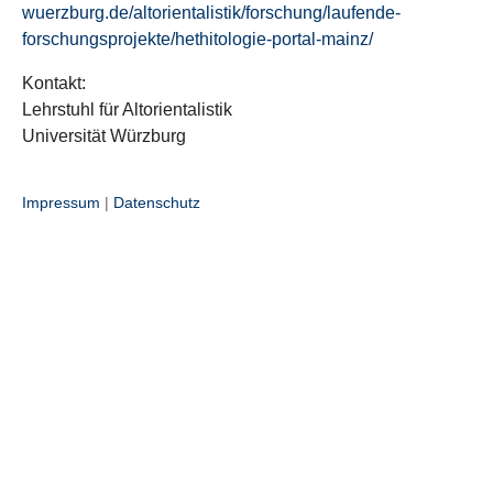
wuerzburg.de/altorientalistik/forschung/laufende-
forschungsprojekte/hethitologie-portal-mainz/
Kontakt:
Lehrstuhl für Altorientalistik
Universität Würzburg
Impressum
|
Datenschutz