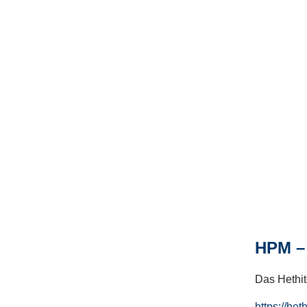
HPM – 
Das Hethito
https://het