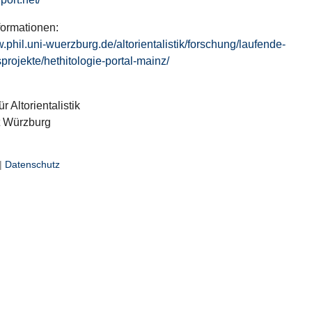
formationen:
w.phil.uni-wuerzburg.de/altorientalistik/forschung/laufende-
projekte/hethitologie-portal-mainz/
ür Altorientalistik
t Würzburg
|
Datenschutz