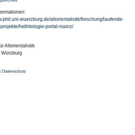
formationen:
w.phil.uni-wuerzburg.de/altorientalistik/forschung/laufende-
projekte/hethitologie-portal-mainz/
ür Altorientalistik
t Würzburg
|
Datenschutz