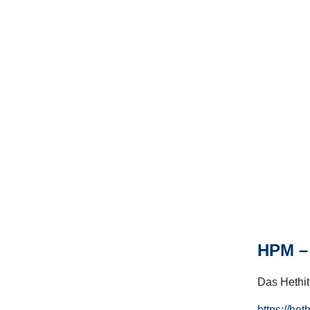
HPM – 
Das Hethito
https://het