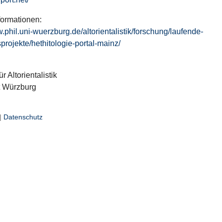
formationen:
w.phil.uni-wuerzburg.de/altorientalistik/forschung/laufende-
projekte/hethitologie-portal-mainz/
ür Altorientalistik
t Würzburg
|
Datenschutz