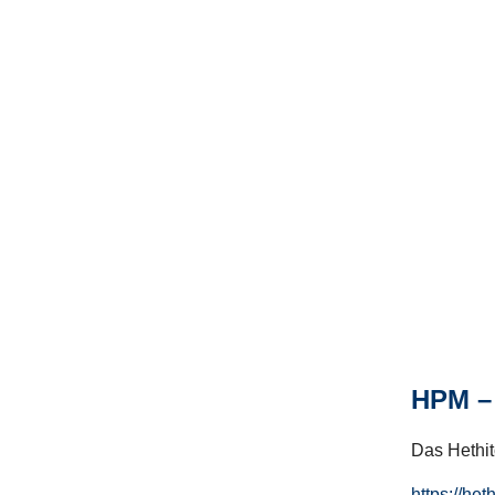
HPM – 
Das Hethito
https://het