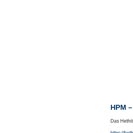
HPM – 
Das Hethito
https://het