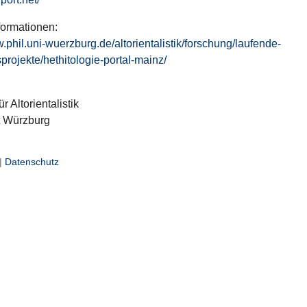
formationen:
w.phil.uni-wuerzburg.de/altorientalistik/forschung/laufende-
projekte/hethitologie-portal-mainz/
ür Altorientalistik
t Würzburg
|
Datenschutz