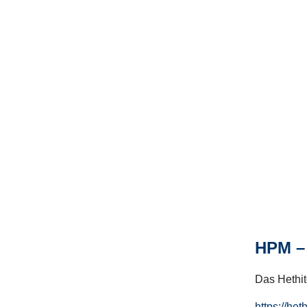
HPM – 
Das Hethito
https://het