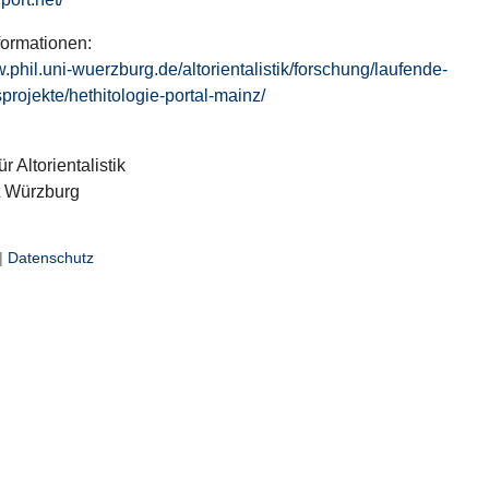
formationen:
w.phil.uni-wuerzburg.de/altorientalistik/forschung/laufende-
projekte/hethitologie-portal-mainz/
ür Altorientalistik
t Würzburg
|
Datenschutz