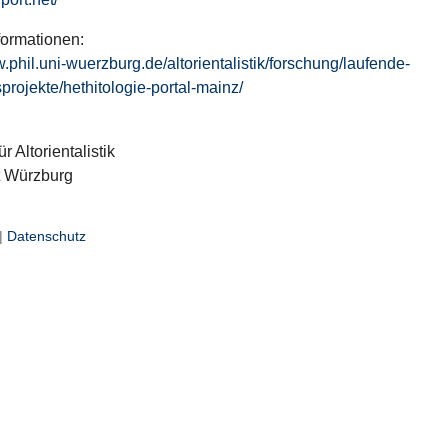
formationen:
w.phil.uni-wuerzburg.de/altorientalistik/forschung/laufende-
projekte/hethitologie-portal-mainz/
ür Altorientalistik
t Würzburg
|
Datenschutz