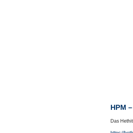
HPM – 
Das Hethito
https://het