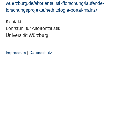
wuerzburg.de/altorientalistik/forschung/laufende-
forschungsprojekte/hethitologie-portal-mainz/
Kontakt:
Lehrstuhl für Altorientalistik
Universität Würzburg
Impressum
|
Datenschutz