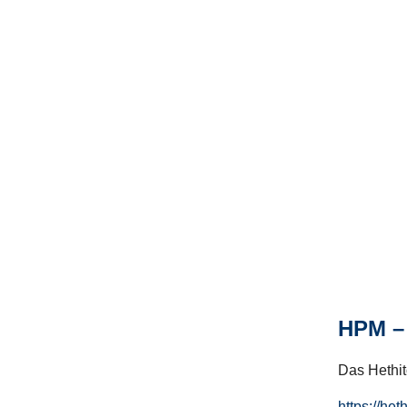
HPM – 
Das Hethito
https://het