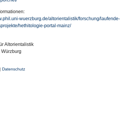
formationen:
w.phil.uni-wuerzburg.de/altorientalistik/forschung/laufende-
projekte/hethitologie-portal-mainz/
ür Altorientalistik
t Würzburg
|
Datenschutz