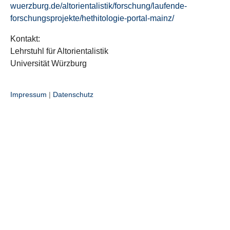
wuerzburg.de/altorientalistik/forschung/laufende-
forschungsprojekte/hethitologie-portal-mainz/
Kontakt:
Lehrstuhl für Altorientalistik
Universität Würzburg
Impressum
|
Datenschutz