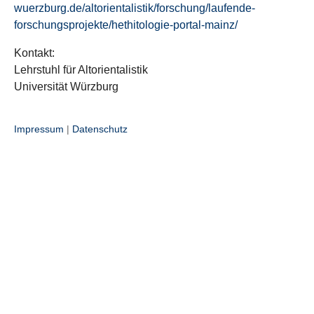
wuerzburg.de/altorientalistik/forschung/laufende-
forschungsprojekte/hethitologie-portal-mainz/
Kontakt:
Lehrstuhl für Altorientalistik
Universität Würzburg
Impressum
|
Datenschutz