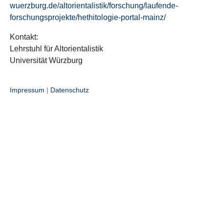
wuerzburg.de/altorientalistik/forschung/laufende-
forschungsprojekte/hethitologie-portal-mainz/
Kontakt:
Lehrstuhl für Altorientalistik
Universität Würzburg
Impressum
|
Datenschutz