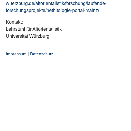
wuerzburg.de/altorientalistik/forschung/laufende-
forschungsprojekte/hethitologie-portal-mainz/
Kontakt:
Lehrstuhl für Altorientalistik
Universität Würzburg
Impressum
|
Datenschutz