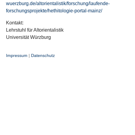
wuerzburg.de/altorientalistik/forschung/laufende-
forschungsprojekte/hethitologie-portal-mainz/
Kontakt:
Lehrstuhl für Altorientalistik
Universität Würzburg
Impressum
|
Datenschutz