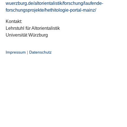
wuerzburg.de/altorientalistik/forschung/laufende-
forschungsprojekte/hethitologie-portal-mainz/
Kontakt:
Lehrstuhl für Altorientalistik
Universität Würzburg
Impressum
|
Datenschutz