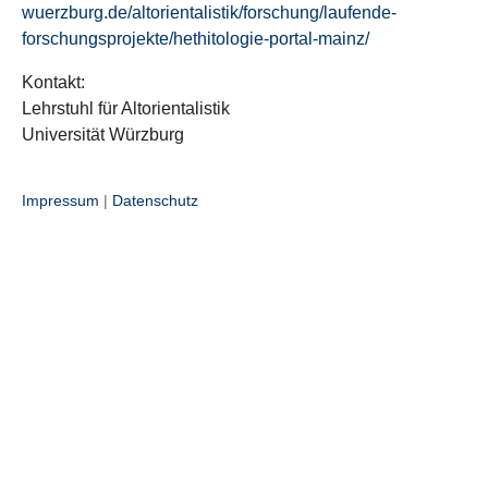
wuerzburg.de/altorientalistik/forschung/laufende-
forschungsprojekte/hethitologie-portal-mainz/
Kontakt:
Lehrstuhl für Altorientalistik
Universität Würzburg
Impressum
|
Datenschutz