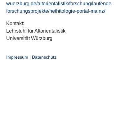
wuerzburg.de/altorientalistik/forschung/laufende-
forschungsprojekte/hethitologie-portal-mainz/
Kontakt:
Lehrstuhl für Altorientalistik
Universität Würzburg
Impressum
|
Datenschutz