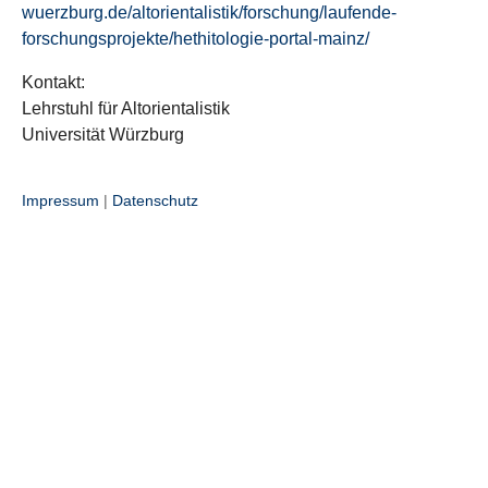
wuerzburg.de/altorientalistik/forschung/laufende-
forschungsprojekte/hethitologie-portal-mainz/
Kontakt:
Lehrstuhl für Altorientalistik
Universität Würzburg
Impressum
|
Datenschutz