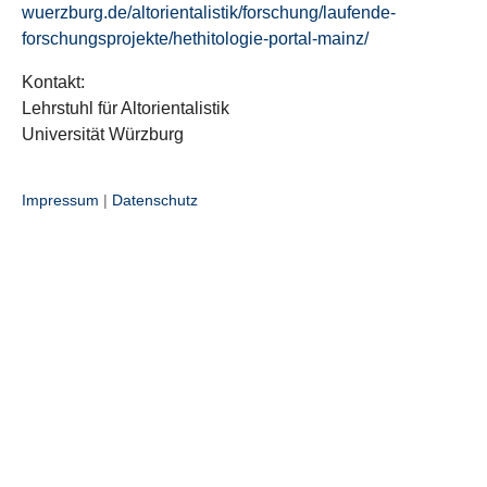
wuerzburg.de/altorientalistik/forschung/laufende-
forschungsprojekte/hethitologie-portal-mainz/
Kontakt:
Lehrstuhl für Altorientalistik
Universität Würzburg
Impressum
|
Datenschutz