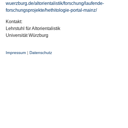
wuerzburg.de/altorientalistik/forschung/laufende-
forschungsprojekte/hethitologie-portal-mainz/
Kontakt:
Lehrstuhl für Altorientalistik
Universität Würzburg
Impressum
|
Datenschutz