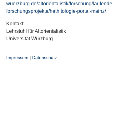
wuerzburg.de/altorientalistik/forschung/laufende-
forschungsprojekte/hethitologie-portal-mainz/
Kontakt:
Lehrstuhl für Altorientalistik
Universität Würzburg
Impressum
|
Datenschutz